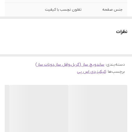
جنس صفحه
تفلون نچسب با کیفیت
قطر دستگاه
28cm
نظرات
دسته‌بندی
:
ساندویچ ساز (گریل،وافل ساز،دونات ساز)
برچسب‌ها :
کیکپز
،
دی اس پی