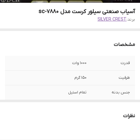
آسیاب صنعتی سیلور کرست مدل sc-7880
برند:
SILVER CREST
مشخصات
قدرت
1000 وات
ظرفیت
150 گرم
جنس بدنه
تمام استیل
تیغه
4 تیغه همراه با تیغه زاپاس
نظرات
قابلیت
آسیاب کردن انواع قهوه و ادویه جات و….