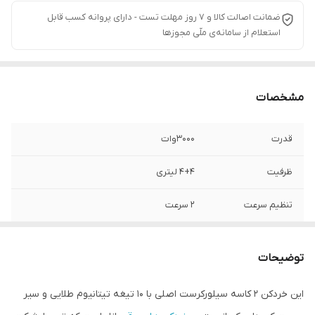
ضمانت اصالت کالا و ۷ روز مهلت تست - دارای پروانه کسب قابل
استعلام از سامانه‌ی ملّی مجوزها
مشخصات
قدرت
3000وات
ظرفیت
4+4 لیتری
تنظیم سرعت
۲ سرعت
تیغه
6 عدد تیغه تیتانیوم طلایی 6عدد زاپاس حک
شده
توضیحات
نوع کاسه
شیشه پیرکس و استیل ضد زنگ
این خردکن 2 کاسه سیلورکرست اصلی با 10 تیغه تیتانیوم طلایی و سیر