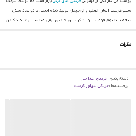
پوست کن دار یکی از بهترین
خردکن های برقی
بازار است که توسط شرکت
سیم پیچ
تمام مسی
سیلورکرست آلمان اصلی و اورجینال تولید شده است. با دو عدد شش
عملکرد
خردکردن انواع گوشت-مرغ-ماهی- سبزیجات
تیغه تیتانیوم فوق تیز و نشکن، این خردکن برقی مناسب برای خرد کردن
و.....
مواد مختلف از قبیل میوه‌ها، سبزیجات، گوشت و سایر مواد غذایی
اقلام همراه
سیر پوست کن و همزن و کاردک
می‌باشد. همچنین، کاسه‌های استیل ضد زنگ و پیرکس با ظرفیت4 لیتری
نظرات
این امکان را برای شما فراهم می‌کنند تا بتوانید مواد غذایی خود را به
راحتی خرد کرده و آماده آشپزی کنید.
خردکن دو کاسه سیلورکرست دارای سیر پوست کن برقی است که با قدرت
دسته‌بندی
:
خردکن_غذا ساز
3000W وات واقعی عمل می‌کند. همچنین با دو سرعت چرخش مختلف،
برچسب‌ها :
خردکن
،
سیلور کرست
شفت موتور فلزی و سیم پیچ موتور کاملاً مسی اصل، این خردکن دارای
کیفیت و عمر طولانی است. این خردکن برقی دو کاسه نه تنها به شما
امکان می‌دهد تا به راحتی غذاهای خود را آماده کنید، بلکه قابلیت
جایگزینی برای گوشت خردکن و سبزی خردکن نیز دارد که برای هر آشپز و
آشپزخانه ای انتخابی عالی است. با حک شده جرمنی اصل (Germany)