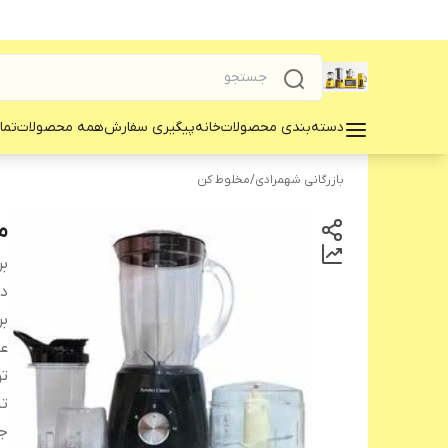
دسته‌بندی محصولات
خانه
پیگیری سفارش
همه محصولات
تما
بازرگانی شهمرادی
/
مخلوط کن
م
بر
دس
بر
عم
ت
ت
ج