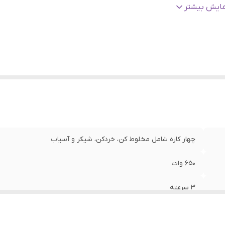
نس تیغه
:
استیل ضد زنگ
مایش بیشتر
لت توربو
:
دارد
چهار کاره شامل مخلوط کن، خردکن، شیکر و آسیاب
۶۵۰ وات
۳ سرعته
شیشه پیرکس