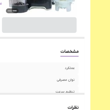
ج
ن
حا
مشخصات
عملکرد
توان مصرفی
تنظیم سرعت
جنس پارچ
نظرات