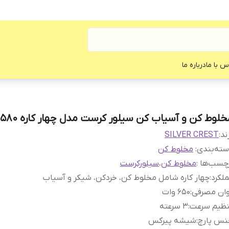
س با ما
درباره ما
خلوط کن و آسیاب کن سیلور کرست مدل چهار کاره SC-1580
ند:
SILVER CREST
ته‌بندی
:
مخلوط کن
چسب‌ها :
مخلوط کن
،
سیلورکرست
لکرد
:
چهار کاره شامل مخلوط کن، خردکن، شیکر و آسیاب
وان مصرفی
:
۶۵۰ وات
نظیم سرعت
:
۳ سرعته
نس پارچ
:
شیشه پیرکس