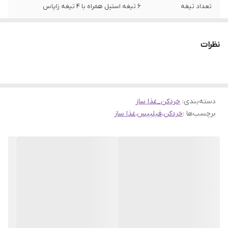
تعداد تیغه
۶ تیغه استیل همراه با ۴ تیغه زاپاس
جنس کاسه
شیشه پیرکس
نظرات
اقلام همراه
همزن و کاردک
سیم پیچ
تمام مسی
دسته‌بندی
:
خردکن_غذا ساز
برچسب‌ها :
خردکن
،
فیلیپس
،
غذا ساز