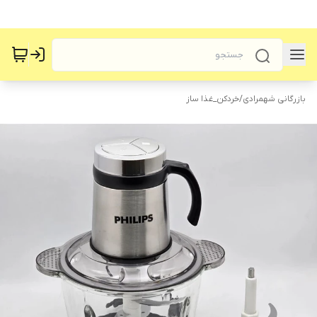
بازرگانی شهمرادی
/
خردکن_غذا ساز