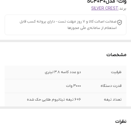
وات- مدلSC4030
برند:
SILVER CREST
ضمانت اصالت کالا و ۷ روز مهلت تست - دارای پروانه کسب قابل
استعلام از سامانه‌ی ملّی مجوزها
مشخصات
ظرفیت
دو عدد کاسه 3.8 لیتری
قدرت دستگاه
۳۰۰۰ وات
تعداد تیغه
۶+۶ تیغه تیتانیوم طلایی حک شده
جنس کاسه
شیشه پیرکس و استیل ضد زنگ
نظرات
سیم پیچ
تمام مسی