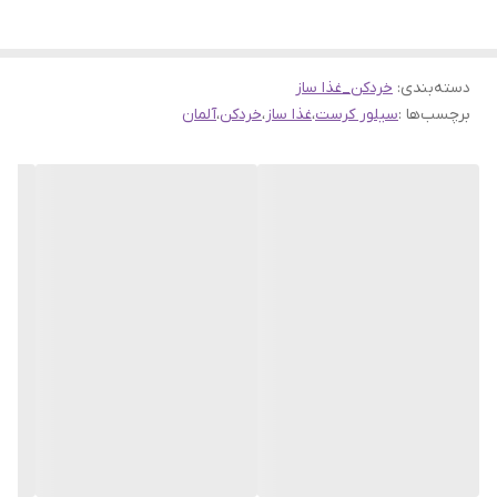
اقلام همراه
سیر پوست کن و همزن و کاردک
دسته‌بندی
:
خردکن_غذا ساز
برچسب‌ها :
سیلور کرست
،
غذا ساز
،
خردکن
،
آلمان