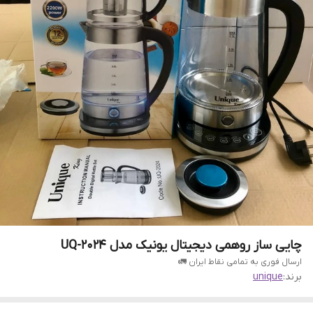
چایی ساز روهمی دیجیتال یونیک مدل UQ-2024
ارسال فوری به تمامی نقاط ایران 🚛
برند:
unique