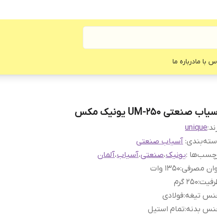
س با ما
درباره ما
یاب صنعتی UM-250 یونیک مکس
ند:
unique
ته‌بندی
:
آسیاب صنعتی
چسب‌ها :
یونیک
،
صنعتی
،
آسیاب
،
آلمان
وان مصرفی
:
۱۳۵۰ وات
رفیت
:
۲۵۰ گرم
نس تیغه
:
فولادی
نس بدنه
:
تمام استیل