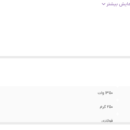
ع درب
:
کلیپسی
مایش بیشتر
م پیچ موتور
:
تمام مسی
یه ضد لغزش
:
دارد
اغ نشانگر
:
دارد
۱۳۵۰ وات
۲۵۰ گرم
فولادی