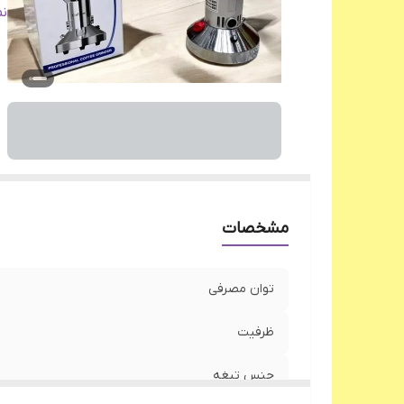
نو
ن
سی
پا
چر
مشخصات
توان مصرفی
ظرفیت
جنس تیغه