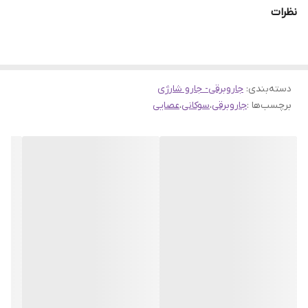
نظرات
فیلتر
قابل شستشو
لوله خرتومی
دارد
دسته‌بندی
:
جاروبرقی- جارو شارژی
قدرت مکش
۲۲ کیلو پاسکال
برچسب‌ها :
جاروبرقی
،
سوکانی
،
عصایی
تی کش
دارد