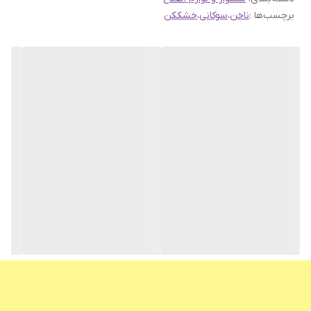
برچسب‌ها :
ناخن
،
سوکانی
،
خشککن