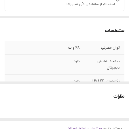
استعلام از سامانه‌ی ملّی مجوزها
مشخصات
توان مصرفی
۴۸ وات
صفحه نمایش
دارد
دیجیتال
تکنولوژی UV-LED
دارد
ترکیبی
نظرات
حالت هوشمند
دارد
سه‌سرعته
حسگر هوشمند
دارد
مادون قرمز
دسته‌بندی
:
سشوار و لوازم اصلاح