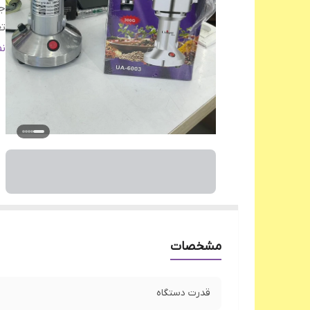
ج
تع
نو
ن
سی
پا
اق
مشخصات
قدرت دستگاه