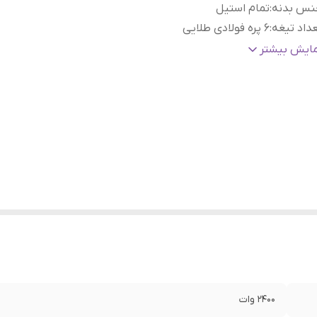
نس بدنه
:
تمام استیل
داد تیغه
:
۶ پره فولادی طلایی
ع درب
:
کلیپسی
مایش بیشتر
م پیچ موتور
:
تمام‌ مسی
یه ضد لغزش
:
دارد
لام همراه
:
تیغه و برس و الک کن و فیوز و زغال زاپاس
۲۴۰۰ وات