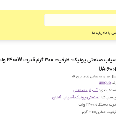
س با ما
درباره ما
آسیاب صنعتی یونیک
UA-600
سال فوری به تمامی نقاط ایران 🚛
ند:
unique
ته‌بندی
:
آسیاب صنعتی
چسب‌ها :
صنعتی
،
یونیک
،
آسیاب
،
آلمان
درت دستگاه
:
۲۴۰۰ وات
رفیت مخزن
:
۳۰۰ گرم