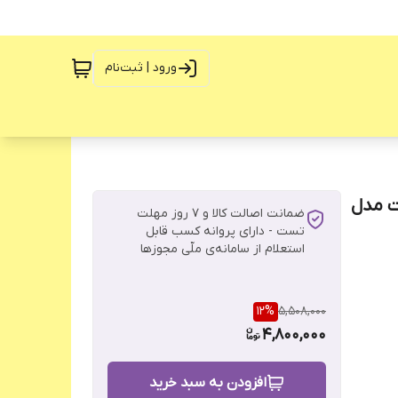
ورود | ثبت‌نام
- ظرفیت 300 گرم قدرت 2400W وات مدل
ضمانت اصالت کالا و ۷ روز مهلت
تست - دارای پروانه کسب قابل
استعلام از سامانه‌ی ملّی مجوزها
12
%
5,508,000
4,800,000
افزودن به سبد خرید