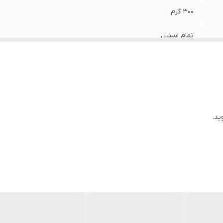
۳۰۰ گرم
تمام استیل
۶ پره فولادی طلایی
کلیپسی
تمام‌ مسی
ید.
دارد
تیغه و برس و الک کن و فیوز و زغال زاپاس