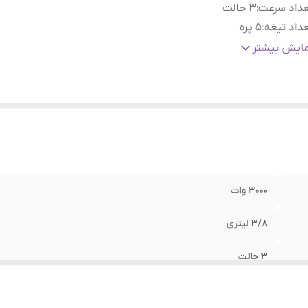
عداد سرعت
:
3 حالت
داد تیغه
:
۵ پره
نس مخزن
:
شیشه پیرکس
مایش بیشتر
م پیچ موتور
:
تمام مسی حک شده
یه ضد لغزش
:
دارد
۳۰۰۰ وات
۳/۸ لیتری
3 حالت
۵ پره