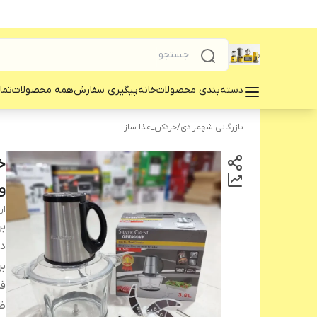
دسته‌بندی محصولات
خانه
پیگیری سفارش
همه محصولات
تما
بازرگانی شهمرادی
/
خردکن_غذا ساز
وا
ار
بر
دس
بر
ق
ظ