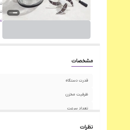
ت
تع
ج
ن
سی
پا
مشخصات
قدرت دستگاه
ظرفیت مخزن
تعداد سرعت
تعداد تیغه
نظرات