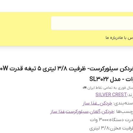
س با ما
درباره ما
خردکن سیلورکرست- ظرفیت 
ت - مدل SL3022
سال فوری به تمامی نقاط ایران 🚛
ند:
SILVER CREST
ته‌بندی
:
خردکن_غذا ساز
چسب‌ها :
خردکن
،
آلمان
،
سیلورکرست
،
غذا ساز
درت دستگاه
:
۳۰۰۰ وات
رفیت مخزن
:
۳/۸ لیتری