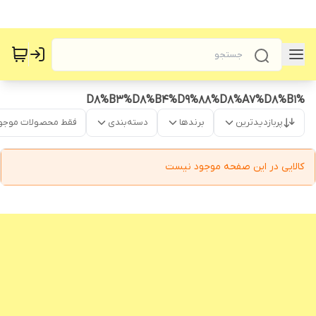
%D8%B3%D8%B4%D9%88%D8%A7%D8%B1
پربازدیدترین
برندها
دسته‌بندی
فقط محصولات موجو
کالایی در این صفحه موجود نیست