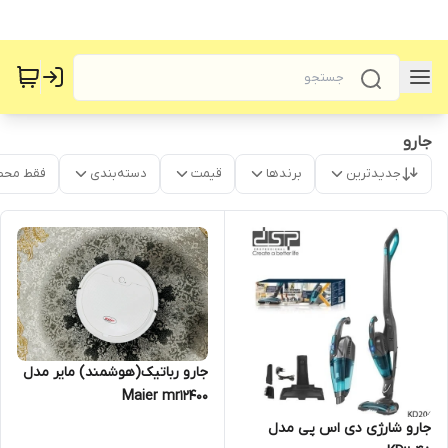
جارو
جدیدترین
برندها
قیمت
دسته‌بندی
فقط محص
جارو رباتیک(هوشمند) مایر مدل
Maier mr12400
جارو شارژی دی اس پی مدل