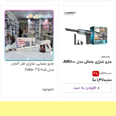
جارو شارژی جاماکی مدل JMK1600
جارو عصایی شارژی فلر آلمان
مدل Feller TS-205
1,539,000
4
%
1,470,000
افزودن به سبد
ناموجود