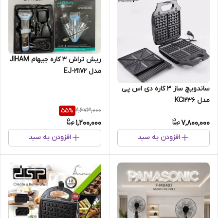
ریش تراش 3 کاره جیهام JIHAM
مدل EJ-21172
ساندویچ ساز ۳ کاره دی اس پی
مدل KC1236
2,673,000
55
%
1,200,000
7,800,000
افزودن به سبد
افزودن به سبد