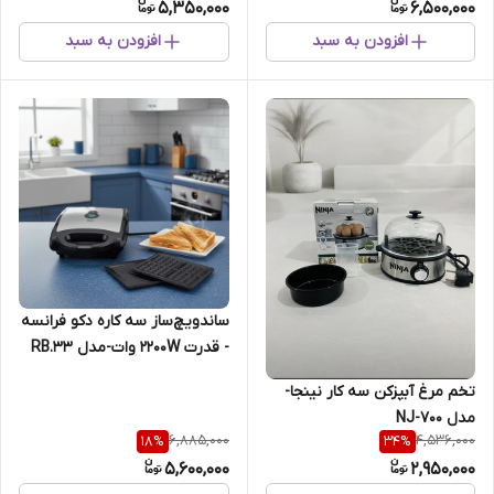
5,350,000
6,500,000
افزودن به سبد
افزودن به سبد
ساندویچ‌ساز سه کاره دکو فرانسه
-‌ قدرت 2200W وات-مدل RB.33
تخم مرغ آبپزکن سه کار نینجا-
مدل NJ-700
6,885,000
4,536,000
18
%
34
%
5,600,000
2,950,000