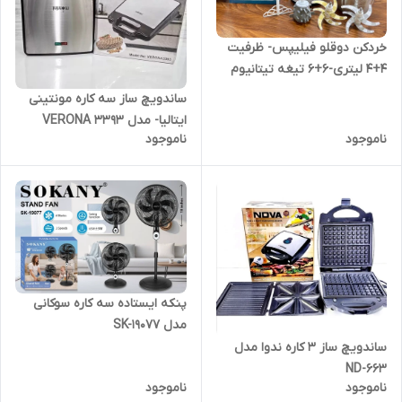
خردکن دوقلو فیلیپس- ظرفیت
4+4 لیتری-6+6 تیغه تیتانیوم
طلایی همراه با سیر پوست کن و
ساندویچ ساز سه کاره مونتینی
همزن-3 کاره- قدرت3000Wوات-
ایتالیا- مدل 3393 VERONA
مدل mn2023
ناموجود
ناموجود
پنکه ایستاده سه کاره سوکانی
مدل SK-19077
ساندویچ ساز ۳ کاره ندوا مدل
ND-663
ناموجود
ناموجود