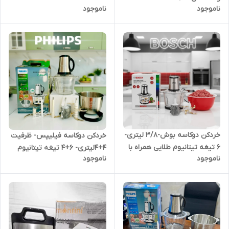
همزن- 3 کاره- قدرت 3000W وات
ناموجود
ناموجود
خردکن دوکاسه بوش-3/8 لیتری-
خردکن دوکاسه فیلیپس- ظرفیت
6 تیغه تیتانیوم طلایی همراه با
4+4لیتری- 6+4 تیغه تیتانیوم
ناموجود
ناموجود
سیر پوست کن و همزن - قدرت
طلایی همراه با سیر پوست کن و
4500W وات مدل KH-688
همزن- قدرت ۳۸۰۰ وات مدل PH-
2002