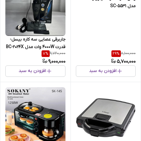
مدل SC-5531
جار‌برقی عصایی سه کاره بیسل-
قدرت 4000W وات مدل BC-2024X
9,720,000
8,100,000
7
%
29
%
9,000,000
5,700,000
افزودن به سبد
افزودن به سبد