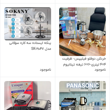
پنکه ایستاده سه کاره سوکانی
مدل SK-19047
خردکن دوقلو فیلیپس- ظرفیت
4+4 لیتری-6+6 تیغه تیتانیوم
ناموجود
ناموجود
طلایی همراه با سیر پوست کن و
همزن-3 کاره- قدرت3000W وات-
مدل HD9270