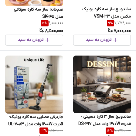
ساندویچ‌ساز سه کاره یونیک
صبحانه ساز سه کاره سوکانی
مکس مدل VSM-33
مدل SK-145
9,000,000
7,776,000
5
%
9
%
8,500,000
7,000,000
افزودن به سبد
افزودن به سبد
ساندویچ ساز 3 کاره دسینی -
جار‌برقی عصایی سه کاره یونیک-
قدرت 1400W وات مدل DS-317
قدرت 1200W وات مدل UL-7083
6,156,000
7,776,000
13
%
16
%