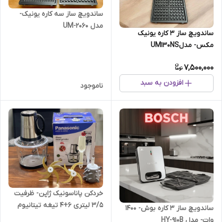
ساندویچ ساز سه کاره یونیک-
مدل UM-2060
ساندویچ ساز 3 کاره یونیک
مکس- مدلUM130NS
7,500,000
افزودن به سبد
ناموجود
خردکن پاناسونیک ژاپن- ظرفیت
۳/۵ لیتری 6+4 تیغه تیتانیوم
ساندویچ ساز 3 کاره بوش- 1400
طلایی همراه با سیرپوست کن و
وات- مدل HY-910B