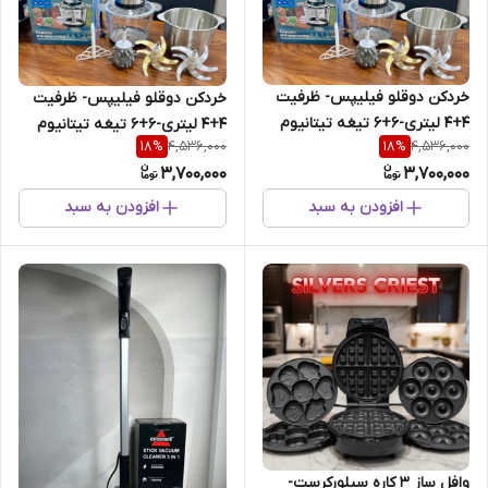
خردکن دوقلو فیلیپس- ظرفیت
خردکن دوقلو فیلیپس- ظرفیت
4+4 لیتری-6+6 تیغه تیتانیوم
4+4 لیتری-6+6 تیغه تیتانیوم
4,536,000
4,536,000
18
%
18
%
طلایی همراه با سیر پوست کن و
طلایی همراه با سیر پوست کن و
3,700,000
3,700,000
همزن-3 کاره- قدرت3800W وات-
همزن-3 کاره- قدرت۳۸۰۰w وات-
مدل mn2023
مدل HD9270
افزودن به سبد
افزودن به سبد
وافل ساز 3 کاره سیلورکرست-