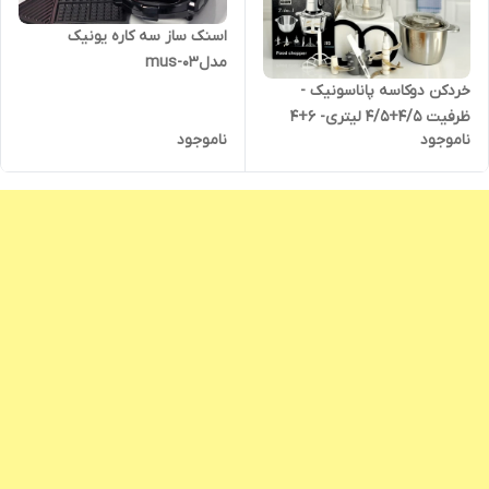
اسنک ساز سه کاره یونیک
مدلmus-03
خردکن دوکاسه پاناسونیک -
ظرفیت 4/5+4/5 لیتری- 6+4
ناموجود
ناموجود
تیغه تیتانیوم طلایی همراه با
سیر پوست کن و همزن- قدرت
4500W وات مدل NI-2200