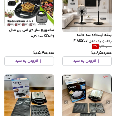
ساندویچ ساز دی اس پی مدل
پنکه ایستاده سه حالته
KC1049 سه کاره
پاناسونیک مدل F-MX407
9,720,000
12
%
5,400,000
8,500,000
افزودن به سبد
افزودن به سبد