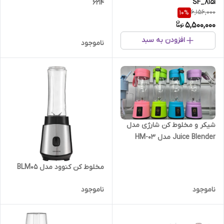
SF_8151
6214
6,156,000
10
%
5,500,000
افزودن به سبد
ناموجود
شیکر و مخلوط کن شارژی مدل
Juice Blender مدل HM-03
مخلوط کن کنوود مدل BLM05
ناموجود
ناموجود