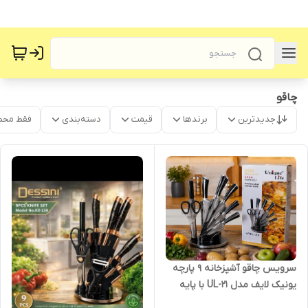
چاقو
جدیدترین
برندها
قیمت
دسته‌بندی
فقط محص
سرویس چاقو آشپزخانه 9 پارچه
یونیک لایف مدل UL-21 با پایه
آکریلیک چرخان | استیل ضدزنگ