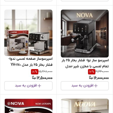
اسپرسوساز صفحه لمسی ندوا-
اسپرسو ساز نوا- فشار بخار 25 بار
فشار بخار 25 بار مدل YH-170
تمام لمسی با مخزن شیر-مدل
15,268,000
19,440,000
18
%
17
%
NCM-199
12,500,000
16,000,000
افزودن به سبد
افزودن به سبد