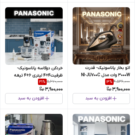
اتو بخار پاناسونیک- قدرت
خردکن دوکاسه پاناسونیک-
3000W وات مدل NI-JU700C
ظرفیت4+4 لیتری 6+4 تیغه
5,670,000
4,536,000
31
%
14
%
تیتانیوم طلایی همراه با سیر پاک
3,900,000
3,900,000
کن و همزن- 3 کاره قدرت 4000W
وات- مدل PA-8020
افزودن به سبد
افزودن به سبد