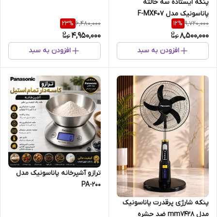
پنکه ایستاده سه حالته
پاناسونیک مدل F-MX407
6,480,000
9,720,000
23
%
12
%
4,950,000
8,500,000
افزودن به سبد
افزودن به سبد
ترازو آشپرخانه پاناسونیک مدل
PA-200
پنکه شارژی پرقدرت پاناسونیک
مدل mm7428 ضد حشره