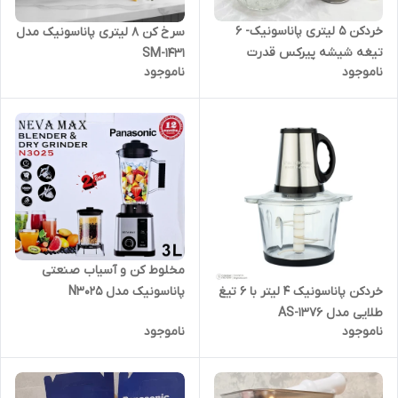
خردکن 5 لیتری پاناسونیک- ۶
سرخ کن 8 لیتری پانا‌سونیک مدل
تیغه شیشه پیرکس قدرت
SM-1431
ناموجود
ناموجود
6000W وات مدل MA-2023
مخلوط کن و آسیاب صنعتی
پاناسونیک مدل N3025
خردکن پاناسونیک 4 لیتر با 6 تیغ
طلایی مدل AS-1376
ناموجود
ناموجود