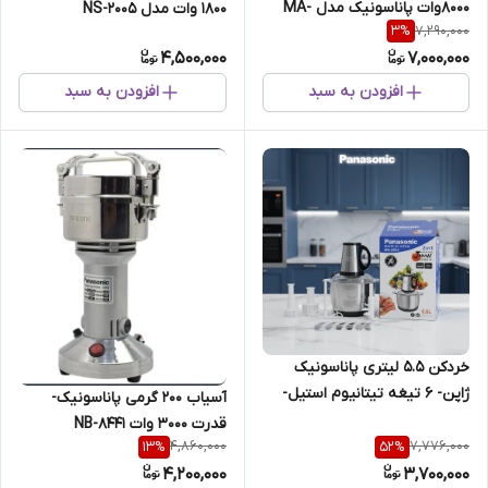
8000وات پاناسونیک مدل MA-
۱۸۰۰ وات مدل NS-2005
7,290,000
3
%
2024
4,500,000
7,000,000
افزودن به سبد
افزودن به سبد
خردکن 5.5 لیتری پاناسونیک
ژاپن- ۶ تیغه تیتانیوم استیل-
آسیاب ۲۰۰ گرمی پاناسونیک-
قدرت 6000W وات- مدل 2024
قدرت 3000 وات NB-8441
4,860,000
7,776,000
13
%
52
%
4,200,000
3,700,000