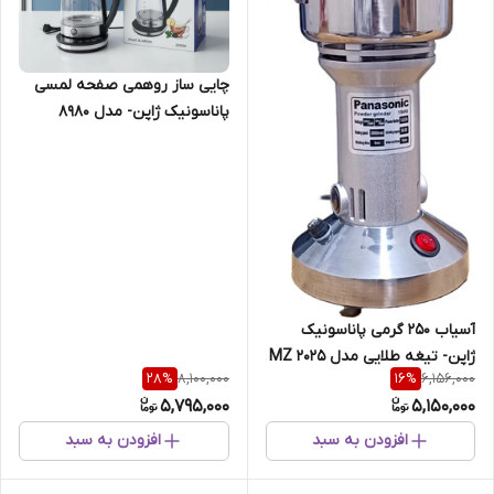
چایی ساز روهمی صفحه لمسی
پاناسونیک ژاپن- مدل 8980
آسیاب 250 گرمی پاناسونیک
ژاپن- تیغه طلایی مدل MZ 2025
8,100,000
6,156,000
28
%
16
%
5,795,000
5,150,000
افزودن به سبد
افزودن به سبد