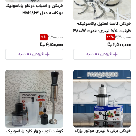
خردکن و آسیاب دوقلو پاناسونیک
دو کاسه مدل HM-1863
خردکن کاسه استیل پاناسونیک-
ظرفیت 5/5 لیتری- قدرت 3800W
4,500,000
3,300,000
7
%
24
%
- مدل 4162
4,150,000
2,500,000
افزودن به سبد
افزودن به سبد
خردکن برقی 8 لیتری موتور بزرگ
گوشت کوب چهار کاره پاناسونیک