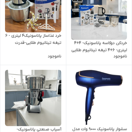
خرد غذاساز پاناسونیک4 لیتری - ۶
تیغه تیتانیوم طلایی-قدرت
خردکن دوکاسه پاناسونیک- 4+4
3000W وات مدل 2023
لیتری- 6+4 تیغه تیتانیوم طلایی
ناموجود
ناموجود
همراه سیر پاک کن و همزن- 3
کاره - قدرت 3800Wوات- کد 4455
سشوار پاناسونیک 9000 وات مدل
آسیاب صنعتی پاناسونیک-