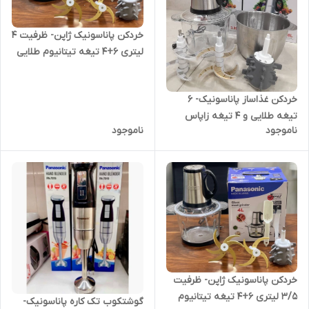
خردکن پاناسونیک ژاپن- ظرفیت ۴
لیتری 6+4 تیغه تیتانیوم طلایی
همراه با سیرپوست کن و همزن-
3 کاره- قدرت 3000W وات- مدل
خردکن غذاساز پاناسونیک- 6
PA-2025
تیغه طلایی و 4 تیغه زاپاس
ناموجود
ناموجود
همراه با سیر پاک کن - قدرت
4500W وات- مدل MA 2024
خردکن پاناسونیک ژاپن- ظرفیت
۳/۵ لیتری 6+4 تیغه تیتانیوم
گوشتکوب تک کاره پاناسونیک-