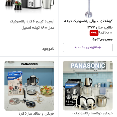
گوشتکوب برقی پاناسونیک تیغه
آبمیوه گیری 4 کاره پاناسونیک
طلایی مدل 1377
مدل8900 تیغه استیل
4,536,000
33
%
Panasonic
3,000,000
افزودن به سبد
ناموجود
خردکن دوکاسه پاناسونیک -
خردکن و سالاد ساز6 کاره