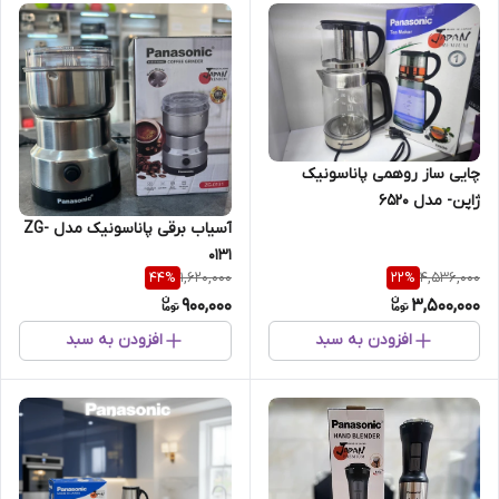
چایی ساز روهمی پاناسونیک
ژاپن- مدل 6520
آسیاب برقی پاناسونیک مدل ZG-
0131
1,620,000
4,536,000
44
%
22
%
900,000
3,500,000
افزودن به سبد
افزودن به سبد