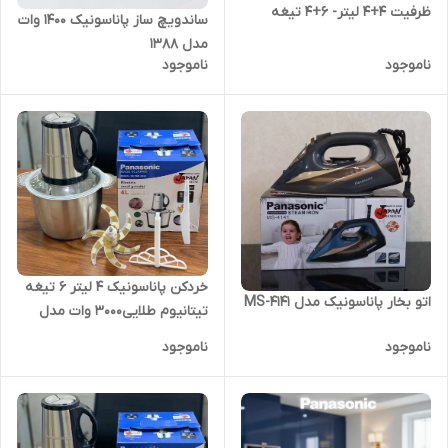
ظرفیت 4+4 لیتر- 6+4 تیغه
ساندویچ ساز پاناسونیک 1400 وات
تیتانیوم طلایی همراه با سیر
مدل 1388
پوست کن و همزن-3 کاره- قدرت
ناموجود
ناموجود
3800W وات- کد 4455
خردکن پاناسونیک ۴ لیتر ۶ تیغه
اتو بخار پاناسونیک مدل MS-4141
تیتانیوم طلایی3000 وات مدل
MN-2023
ناموجود
ناموجود