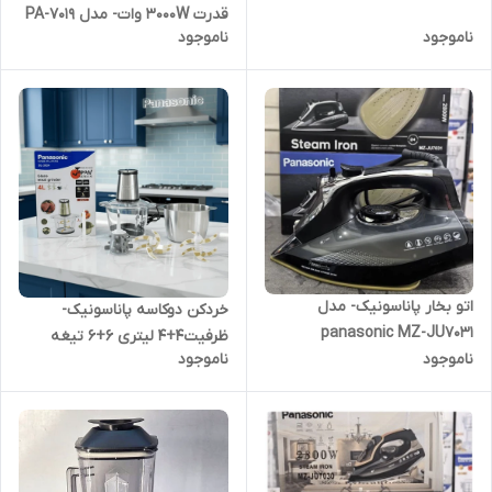
طلایی همراه با سیرپوست کن و
قدرت 3000W وات- مدل PA-7019
همزن- 3 کاره- قدرت 3000W وات
ناموجود
ناموجود
اتو بخار پاناسونیک- مدل
خردکن دوکاسه پاناسونیک-
panasonic MZ-JU7031
ظرفیت۴+۴ لیتری ۶+۶ تیغه
ناموجود
ناموجود
تیتانیوم طلایی سیرپوست کن و‌
همزن -3 کاره- 3000W وات
مدلSL-2024