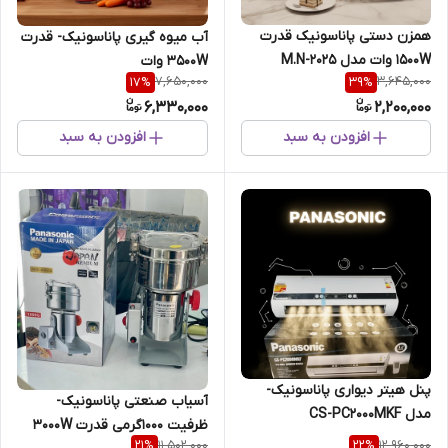
همزن دستی پاناسونیک قدرت
آب میوه گیری پاناسونیک- قدرت
1500W وات مدل M.N-2025
3500W وات
7,650,000
3,645,000
17
%
39
%
6,330,000
2,200,000
افزودن به سبد
افزودن به سبد
پنل هیتر دیواری پاناسونیک-
آسیاب صنعتی پاناسونیک-
مدل CS-PC2000MKF
ظرفیت 1000گرمی قدرت 3000W
11,502,000
12,960,000
21
%
22
%