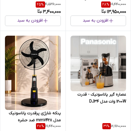
4,536,000
19,440,000
25
%
28
%
3,400,000
13,950,000
افزودن به سبد
افزودن به سبد
عصاره گیر پاناسونیک - قدرت
1200W وات مدل DJ34
پنکه شارژی پرقدرت پاناسونیک
مدل mm7428 ضد حشره
19,440,000
12,960,000
28
%
31
%