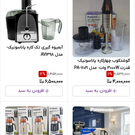
آبمیوه گیری تک کاره پاناسونیک-
مدل AV1398
گوشتکوب چهارکاره پاناسونیک-
قدرت 3000W‌ وات- مدل PA-7021
7,452,000
4,536,000
12
%
11
%
6,500,000
4,000,000
افزودن به سبد
افزودن به سبد