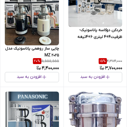
خردکن دوکاسه پاناسونیک-
ظرفیت۴+۴ لیتری 6+4تیغه
تیتانیوم طلایی سیرپوست کن و‌
چایی ساز روهمی پاناسونیک مدل
همزن -3 کاره- 3800W وات
MZ 2025
5,555,555
4,374,000
20
%
15
%
4,400,000
3,700,000
افزودن به سبد
افزودن به سبد