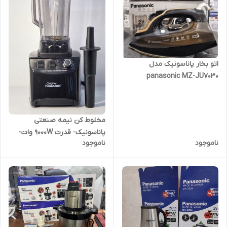
اتو بخار پاناسونیک مدل
panasonic MZ-JU7030
مخلوط کن نیمه صنعتی
پاناسونیک- قدرت 9000W وات-
ناموجود
ناموجود
مدل M.N 2024