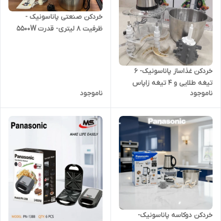
خردکن صنعتی پاناسونیک -
ظرفیت 8 لیتری- قدرت 5500W
وات- مدل MZ 2024
خردکن غذاساز پاناسونیک- 6
تیغه طلایی و 4 تیغه زاپاس
ناموجود
ناموجود
همراه با سیر پاک کن- قدرت
4500W وات- مدل MA 2024
خردکن دوکاسه پاناسونیک-