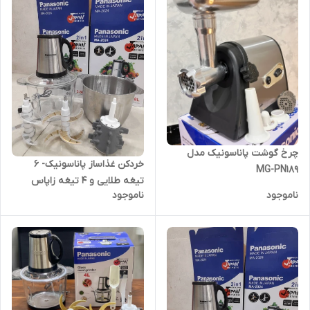
چرخ گوشت پاناسونیک مدل
خردکن غذاساز پاناسونیک- 6
MG-PN189
تیغه طلایی و 4 تیغه زاپاس
ناموجود
ناموجود
همراه با سیر پاک کن- قدرت
4500W وات- مدل MA 2024