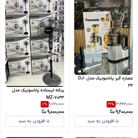
عصاره گیر پاناسونیک مدل DJ-
32
پنکه ایستاده پاناسونیک مدل
MZ-7033
9,720,000
13,446,000
7
%
31
%
9,000,000
9,200,000
افزودن به سبد
افزودن به سبد