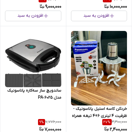
وات
9,000,000
10,000,000
افزودن به سبد
افزودن به سبد
ساندویچ ساز سه‌کاره پاناسونیک
مدل PA-6025
خردکن کاسه استیل پاناسونیک -
ظرفیت 4 لیتری 6+4 تیغه همراه
7,776,000
3,300,000
9
%
27
%
با همزن - قدرت 3800 وات KI-
7,000,000
2,400,000
M368