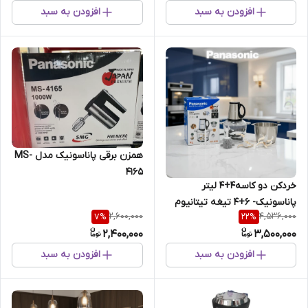
افزودن به سبد
افزودن به سبد
همزن برقی پاناسونیک مدل MS-
4165
خردکن دو کاسه۴+۴ لیتر
پاناسونیک- ۶+۴ تیغه تیتانیوم
2,600,000
4,536,000
7
%
22
%
طلایی همراه کاردک و سیر پوست
2,400,000
3,500,000
کن و همزن- 3 کاره- 3800W وات
افزودن به سبد
افزودن به سبد