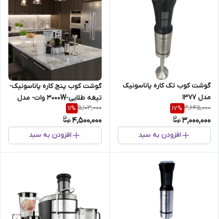
گوشت کوب تک کاره پاناسونیک
گوشت کوب پنج کاره پاناسونیک-
مدل 1377
تیغه طلایی-3000W وات- مدل
5,103,000
3,645,000
11
%
17
%
NS-2005
4,500,000
3,000,000
افزودن به سبد
افزودن به سبد