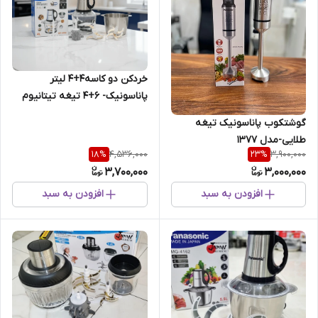
خردکن دو کاسه۴+۴ لیتر
پاناسونیک- ۶+۴ تیغه تیتانیوم
طلایی همراه کاردک و سیر پوست
گوشتکوب پاناسونیک تیغه
کن و همزن- 3 کاره- 4500W وات
طلایی-مدل 1377
4,536,000
3,900,000
18
%
23
%
3,700,000
3,000,000
افزودن به سبد
افزودن به سبد