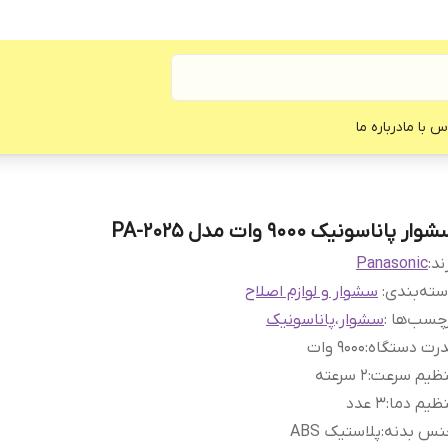
س با ما
درباره ما
وار پاناسونیک 9000 وات مدل PA-2025
ند:
Panasonic
ته‌بندی
:
سشوار و لوازم اصلاح
چسب‌ها :
سشوار
،
پاناسونیک
درت دستگاه
:
۹۰۰۰ وات
نظیم سرعت
:
۲ سرعته
ظیم دما
:
۳ عدد
نس بدنه
:
پلاستیک ABS