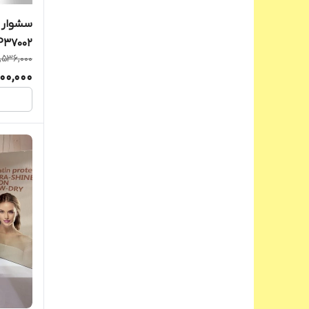
سشوار 
P37002
,536,000
900,000