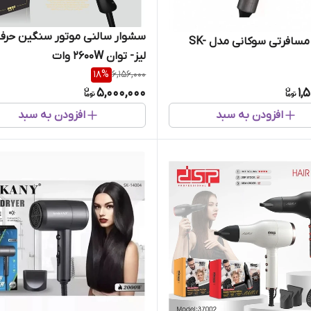
سشوار سالنی موتور سنگین حرفه
سشوار مسافرتی سوکانی مدل SK-
لیز- توان 2600W وات
18
%
6,156,000
5,000,000
1,
افزودن به سبد
افزودن به سبد