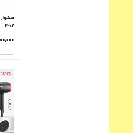
2202
500,000