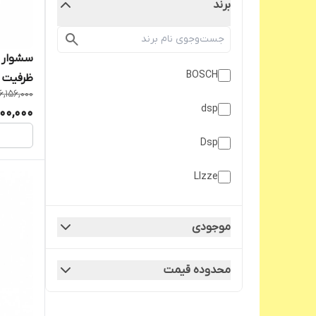
برند
BOSCH
ظرفیت ۲۴۰۰ وات- اصلی
6,156,000
dsp
00,000
Dsp
LIzze
Panasonic
موجودی
SOKANY
محدوده قیمت