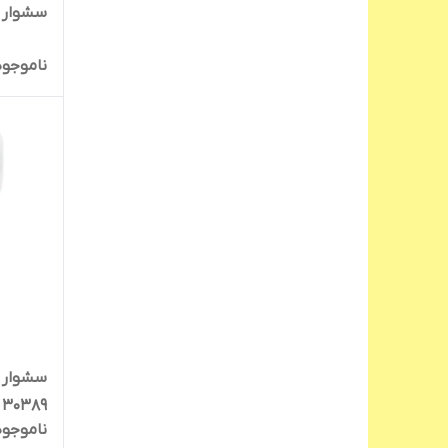
سشوار بوش
ناموجود
30389
ناموجود