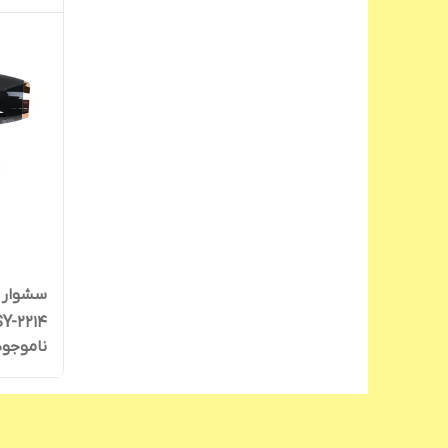
SY-2214
ناموجود