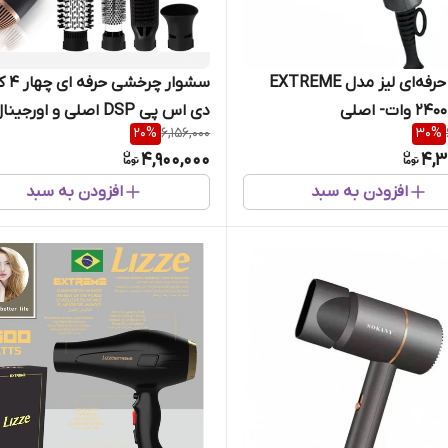
سشوار حرفه‌ای لیز مدل EXTREME
سشوار چرخشی
دی اس پی DSP اصلی و اورجینال 5001
20
%
6,156,000
30
%
4,900,000
4,3
افزودن به سبد
افزودن به سبد