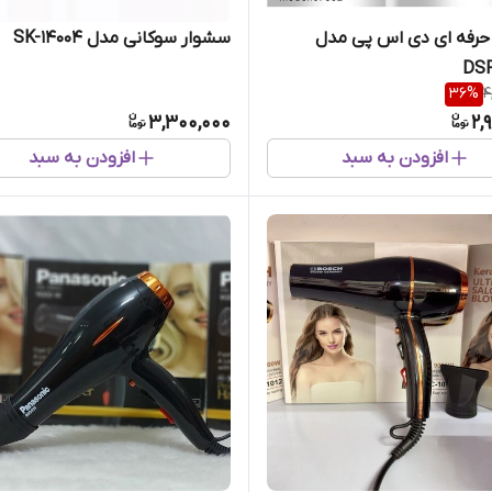
حرفه ای دی اس پی مدل
سشوار سوکانی مدل SK-14004
DS
36
%
4
3,300,000
2,
افزودن به سبد
افزودن به سبد