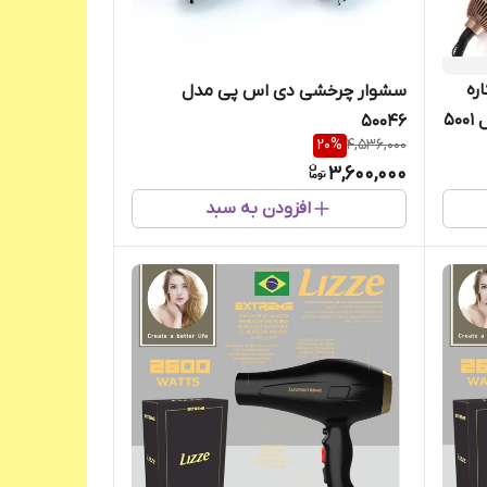
 حرفه ای چهار 4 کاره
سشوار چرخشی دی اس پی مدل
۵۰۰۴۶
20
%
4,536,000
3,600,000
افزودن به سبد