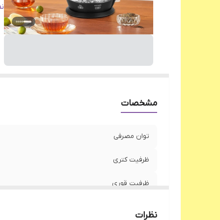
قا
ن
چر
س
مشخصات
توان مصرفی
ظرفیت کتری
ظرفیت قوری
جنس بدنه
نظرات