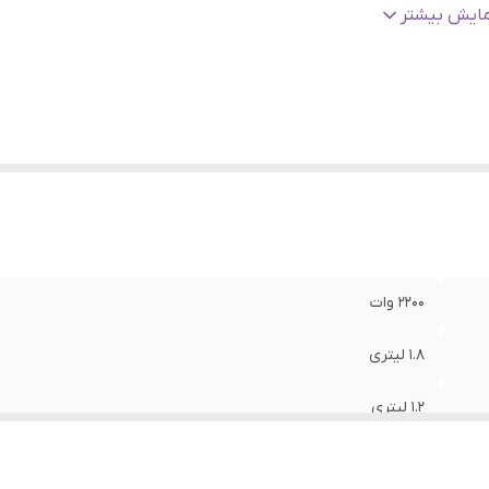
بلیت گرم نگهدارند آب
:
دارد
مایش بیشتر
اغ نشانگر
:
دارد
یستم قطع کن خودکار
:
دارد
۲۲۰۰ وات
۱.۸ لیتری
۱.۲ لیتری
شیشه پیرکس