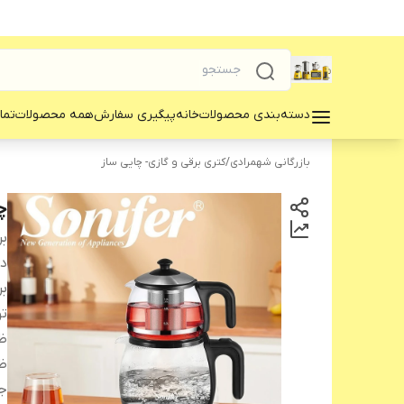
دسته‌بندی محصولات
خانه
پیگیری سفارش
همه محصولات
تما
بازرگانی شهمرادی
/
کتری برقی و گازی- چایی ساز
چا
بر
دس
بر
ت
ظر
ظ
ج