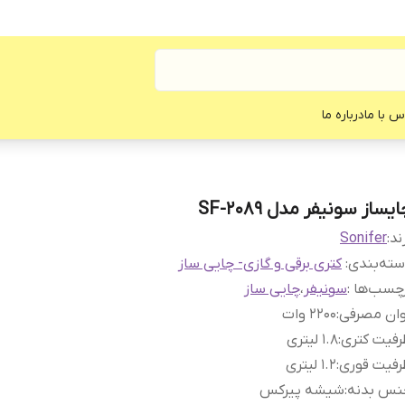
س با ما
درباره ما
یساز سونیفر مدل SF-2089
ند:
Sonifer
ته‌بندی
:
کتری برقی و گازی- چایی ساز
چسب‌ها :
سونیفر
،
چایی ساز
وان مصرفی
:
۲۲۰۰ وات
فیت کتری
:
۱.۸ لیتری
رفیت قوری
:
۱.۲ لیتری
نس بدنه
:
شیشه پیرکس