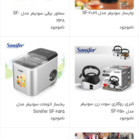
چایساز سونیفر مدل SF-2089
سماور برقی سونیفر مدل SF-
2138
ناموجود
ناموجود
کتری روگازی سوت زن سونیفر
یخساز اتومات سونیفر مدل
مدل SF-2510
Sonifer SF-6525
ناموجود
ناموجود