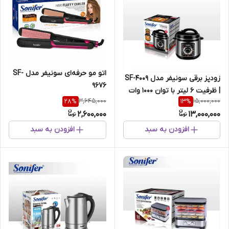
اتو مو حرفه‌ای سونیفر مدل SF-
زودپز برقی سونیفر مدل SF-4009
9676
| ظرفیت ۶ لیتر با توان 1000 وات
3,645,000
15,000,000
28
%
13
%
2,600,000
13,000,000
افزودن به سبد
افزودن به سبد