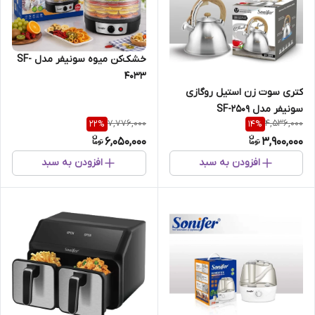
خشک‌کن میوه سونیفر ‌مدل SF-
4033
کتری سوت زن استیل روگازی
سونیفر مدل SF-2509
7,776,000
4,536,000
22
%
14
%
6,050,000
3,900,000
افزودن به سبد
افزودن به سبد