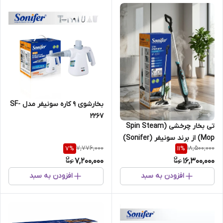
بخار‌شوی ۹ کاره سونیفر مدل SF-
2267
تی بخار چرخشی (Spin Steam
Mop) از برند سونیفر (Sonifer)
7,776,000
18,500,000
7
%
11
%
مدل SF-2257
7,200,000
16,300,000
افزودن به سبد
افزودن به سبد