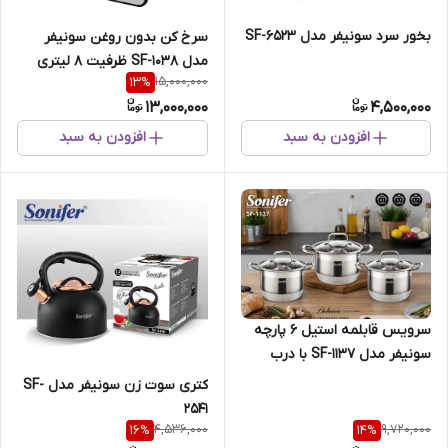
بخور سرد سونیفر مدل SF-6523
سرخ کن بدون روغن سونیفر
مدل SF-1038 ظرفیت 8 لیتری
15,000,000
13
%
13,000,000
4,500,000
افزودن به سبد
افزودن به سبد
سرویس قابلمه استیل ۶ پارچه
سونیفر مدل SF-1137 با درب
شیشه ای
کتری سوت‌ زن سونیفر مدل SF-
2541
4,536,000
9,720,000
16
%
14
%