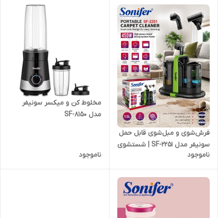
مخلوط کن و میکسر سونیفر
مدل SF-8150
فرش‌شوی و مبل‌شوی قابل حمل
سونیفر مدل SF-2251 | شستشوی
ناموجود
ناموجود
عمیق با قدرت 450 وات