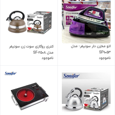
اتو مخزن دار سونیفر- مدل
کتری روگازی سوت زن سونیفر
SF9053
مدل SF-2508
ناموجود
ناموجود