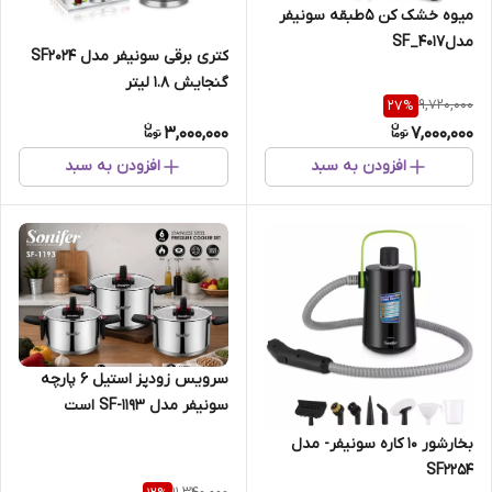
میوه خشک کن 5طبقه سونیفر
مدلSF_4017
کتری برقی سونیفر مدل SF2024
گنجایش ۱.۸ لیتر
9,720,000
27
%
3,000,000
7,000,000
افزودن به سبد
افزودن به سبد
سرویس زودپز استیل ۶ پارچه
سونیفر مدل SF-1193 است
بخارشور 10 کاره سونیفر- مدل
SF2254