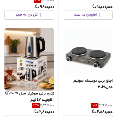
11,340,000
12
%
9,900,000
10,000,000
افزودن به سبد
افزودن به سبد
اجاق برقی دوشعله سونیفر
مدل3068
کتری برقی سونیفر مدل SF-2037
| ظرفیت ۱.۷ لیتر
3,645,000
3,645,000
23
%
20
%
2,800,000
2,880,000