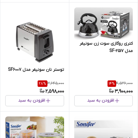
کتری روگازی سوت زن سونیفر
مدل SF-2517
توستر نان سونیفر مدل SF6007
3,645,000
4,536,000
28
%
14
%
2,598,000
3,900,000
افزودن به سبد
افزودن به سبد