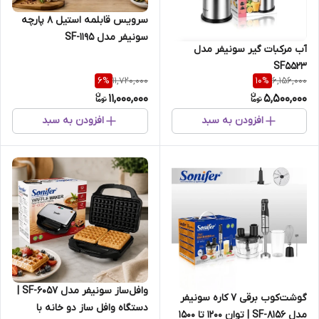
سرویس قابلمه استیل ۸ پارچه
سونیفر مدل SF-1195
آب مرکبات گیر سونیفر مدل
SF5523
11,720,000
6,156,000
6
%
10
%
11,000,000
5,500,000
افزودن به سبد
افزودن به سبد
وافل‌ساز سونیفر مدل SF-6057 |
گوشت‌کوب برقی ۷ کاره سونیفر
دستگاه وافل ساز دو خانه با
مدل SF-8156 | توان 1200 تا 1500