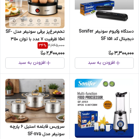
دستگاه وکیوم سونیفر Sonifer
تخم‌مرغ‌پز برقی سونیفر مدل SF-
دیجیتال کد SF 1511
1501 ظرفیت 7 عدد با توان 350
3,645,000
34
%
وات
2,400,000
3,300,000
افزودن به سبد
افزودن به سبد
سرویس قابلمه استیل ۶ پارچه
سونیفر مدل SF-1175