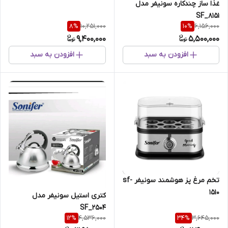
غذا ساز چندکاره سونیفر مدل
SF_8151
10,251,000
6,156,000
8
%
10
%
9,400,000
5,500,000
افزودن به سبد
افزودن به سبد
تخم مرغ پز هوشمند سونیفر sf-
1510
کتری استیل سونیفر مدل
SF_2504
4,536,000
3,645,000
12
%
34
%