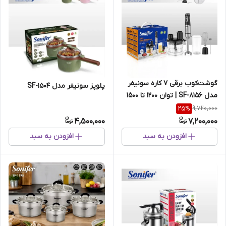
گوشت‌کوب برقی ۷ کاره سونیفر
پلوپز سونیفر مدل SF-1504
مدل SF-8156 | توان 1200 تا 1500
وات
9,720,000
25
%
4,500,000
7,200,000
افزودن به سبد
افزودن به سبد