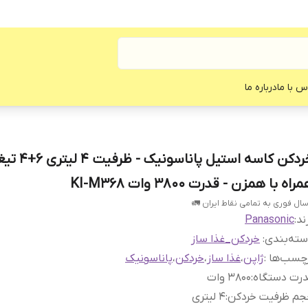
س با ما
درباره ما
خردکن کاسه استیل پاناسونیک - ظرفی
راه با همزن - قدرت 3800 وات KI-M368
سال فوری به تمامی نقاط ایران 🚛
ند:
Panasonic
ته‌بندی
:
خردکن_غذا ساز
چسب‌ها :
ژاپن
،
غذا ساز
،
خردکن
،
پاناسونیک
درت دستگاه
:
۳۸۰۰ وات
جم ظرفیت خردکن
:
۴ لیتری