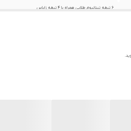
۶ تیغه تیتانیوم طلایی همراه با ۴ تیغه زاپاس
استیل ضد زنگ
تمام مسی
همزن و کاردک و دفترچه راهنما
ید.
دارد
فلزی