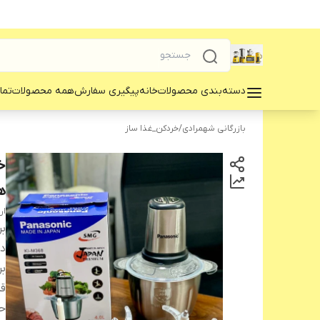
دسته‌بندی محصولات
خانه
پیگیری سفارش
همه محصولات
تما
بازرگانی شهمرادی
/
خردکن_غذا ساز
هم
ار
بر
دس
بر
ق
ح