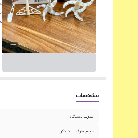
تع
ج
سی
ن
اق
پا
ج
مشخصات
قدرت دستگاه
حجم ظرفیت خردکن