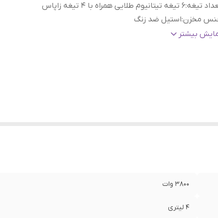
داد تیغه
:
۶ تیغه تیتانیوم طلایی همراه با ۴ تیغه زاپاس
نس مخزن
:
استیل ضد زنگ
م پیچ موتور
:
تمام مسی
مایش بیشتر
لام همراه
:
همزن و کاردک و دفترچه راهنما
یه ضد لغزش
:
دارد
نس شفت
:
فلزی
۳۸۰۰ وات
۴ لیتری